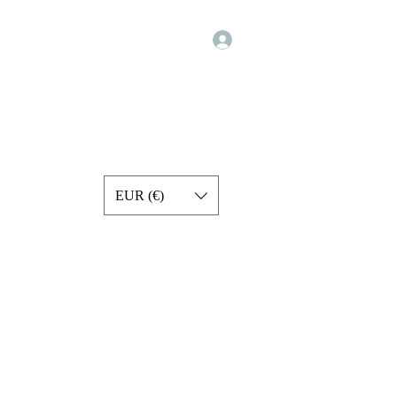
Iniciar sesión
Programs
Exercise Videos
Forum
Services
More
EUR (€)