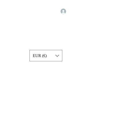
Iniciar sesión
Programs
Exercise Videos
Forum
Services
More
EUR (€)