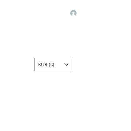
Iniciar sesión
Programs
Exercise Videos
Forum
Services
More
EUR (€)