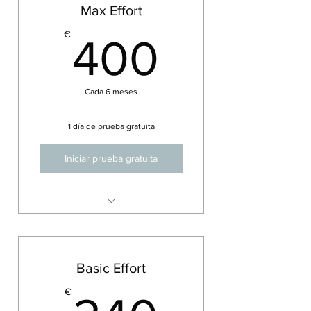
Max Effort
400€
€
400
Cada 6 meses
1 día de prueba gratuita
Iniciar prueba gratuita
6 months personal training
First day for free
Basic Effort
€