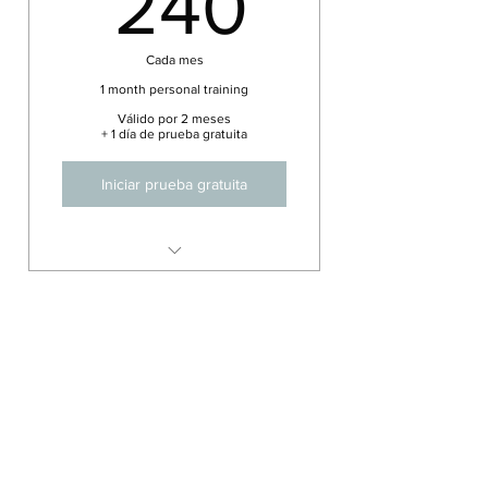
240€
240
Cada mes
1 month personal training
Válido por 2 meses
+ 1 día de prueba gratuita
Iniciar prueba gratuita
3 times per week personal
training
First day for free
10 sessions pack
120€
€
120