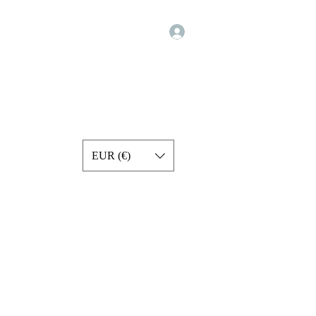
Σύνδεση
Programs
Exercise Videos
Forum
Services
More
EUR (€)