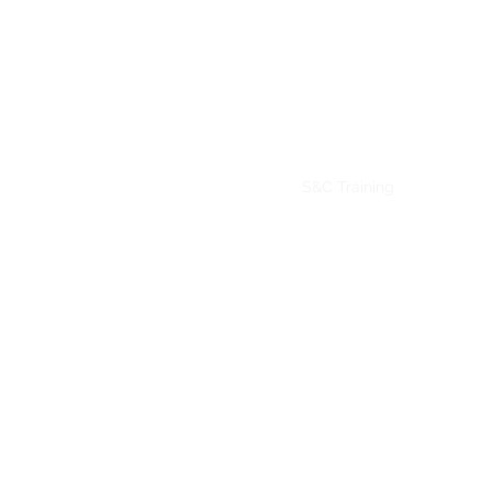
Home
S&C Training
30-Days 