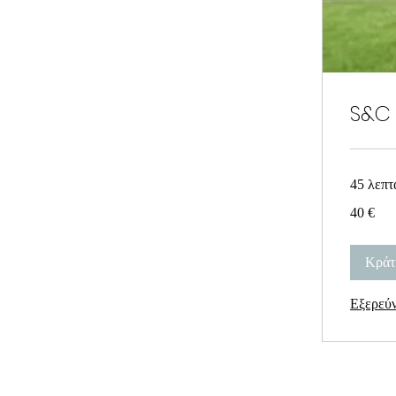
S&C 
45 λεπτ
40
40 €
ευρώ
Κράτ
Εξερεύ