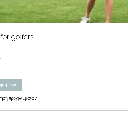
for golfers
ά
ηση τώρα
νηση προγραμμάτων